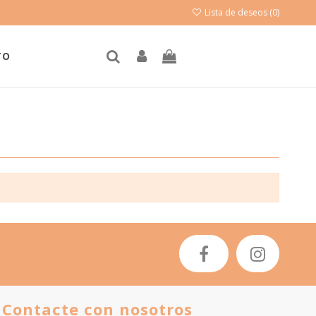
Lista de deseos (
0
)
TO
Contacte con nosotros