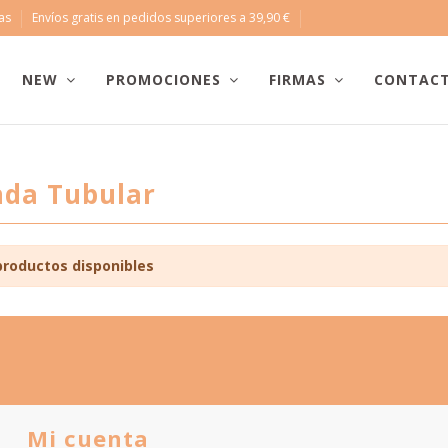
ras
Envíos gratis en pedidos superiores a 39,90 €
NEW
PROMOCIONES
FIRMAS
CONTAC
da Tubular
productos disponibles
Mi cuenta