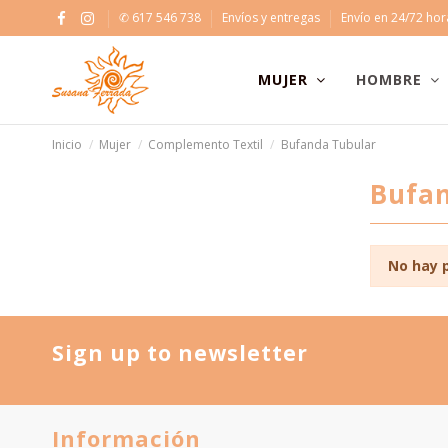
✆ 617 546 738
Envíos y entregas
Envío en 24/72 ho
MUJER
HOMBRE
Inicio
Mujer
Complemento Textil
Bufanda Tubular
Bufan
No hay 
Sign up to newsletter
Información