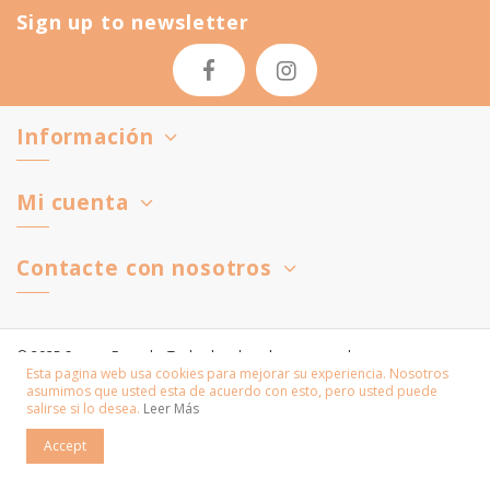
Sign up to newsletter
Información
Mi cuenta
Contacte con nosotros
© 2025 Susana Ferrada. Todos los derechos reservados.
Esta pagina web usa cookies para mejorar su experiencia. Nosotros
Developed by
Digitec Media S.L.
asumimos que usted esta de acuerdo con esto, pero usted puede
salirse si lo desea.
Leer Más
Accept