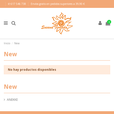
✆ 617 546 738
Envíos gratis en pedidos superiores a 39,90 €
0
Inicio
New
New
No hay productos disponibles
New
ANEKKE