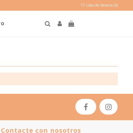
Lista de deseos (
0
)
TO
Contacte con nosotros