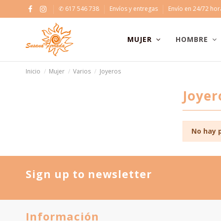
✆ 617 546 738
Envíos y entregas
Envío en 24/72 ho
MUJER
HOMBRE
Inicio
Mujer
Varios
Joyeros
Joyer
No hay 
Sign up to newsletter
Información