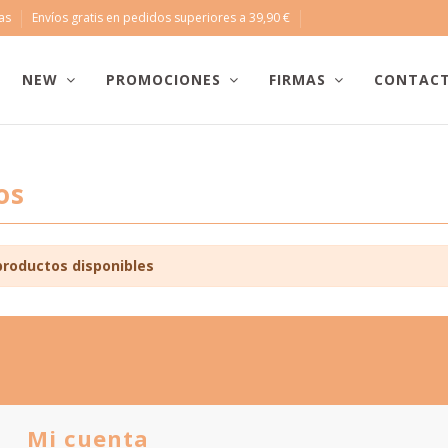
ras
Envíos gratis en pedidos superiores a 39,90 €
NEW
PROMOCIONES
FIRMAS
CONTAC
os
productos disponibles
Mi cuenta