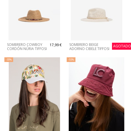
SOMBRERO COWBOY
SOMBRERO BEIGE
17,99 €
17,99 €
AGOTAD
CORDÓN NÚRIA TIFFOSI
ADORNO CIBELE TIFFOSI
-30%
-55%