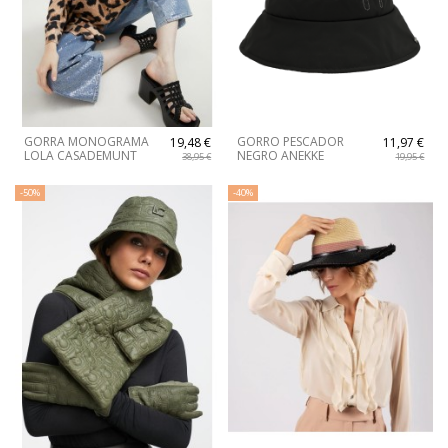
GORRA MONOGRAMA
GORRO PESCADOR
19,48 €
11,97 €
LOLA CASADEMUNT
NEGRO ANEKKE
38,95 €
19,95 €
-50%
-40%