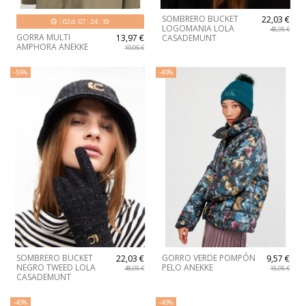
SOMBRERO BUCKET
22,03 €
02
d.
07
:
24
:
18
LOGOMANIA LOLA
48,95 €
GORRA MULTI
13,97 €
CASADEMUNT
AMPHORA ANEKKE
19,95 €
-55%
-40%
SOMBRERO BUCKET
GORRO VERDE POMPÓN
22,03 €
9,57 €
NEGRO TWEED LOLA
PELO ANEKKE
48,95 €
15,95 €
CASADEMUNT
-40%
-40%