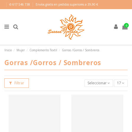
✆ 617 546 738
Envíos gratis en pedidos superiores a 39,90 €
0
Inicio
Mujer
Complemento Textil
Gorras /Gorros / Sombreros
Gorras /Gorros / Sombreros
Filtrar
Seleccionar
17