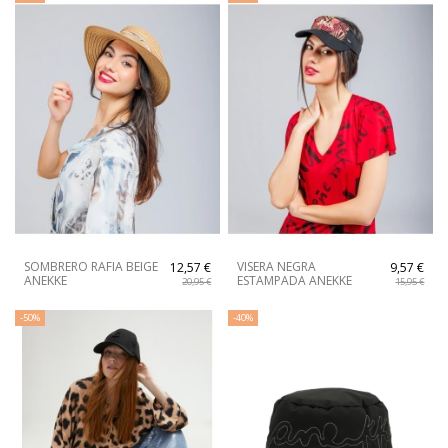
SOMBRERO RAFIA BEIGE
VISERA NEGRA
12,57 €
9,57 €
ANEKKE
ESTAMPADA ANEKKE
20,95 €
15,95 €
-50%
-40%