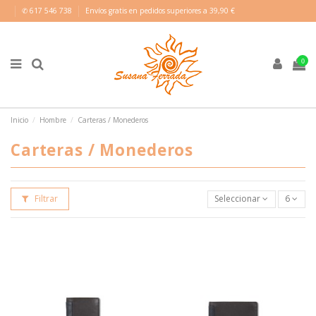
✆ 617 546 738
Envíos gratis en pedidos superiores a 39,90 €
0
Inicio
Hombre
Carteras / Monederos
Carteras / Monederos
Filtrar
Seleccionar
6