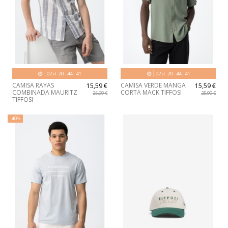
02
d.
20
:
44
:
40
02
d.
20
:
44
:
40
CAMISA RAYAS
CAMISA VERDE MANGA
15,59 €
15,59 €
COMBINADA MAURITZ
CORTA MACK TIFFOSI
25,99 €
25,99 €
TIFFOSI
-40%