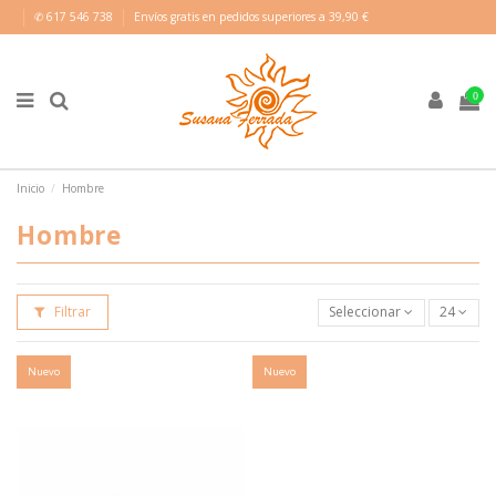
✆ 617 546 738
Envíos gratis en pedidos superiores a 39,90 €
0
Inicio
Hombre
Hombre
Filtrar
Seleccionar
24
Nuevo
Nuevo