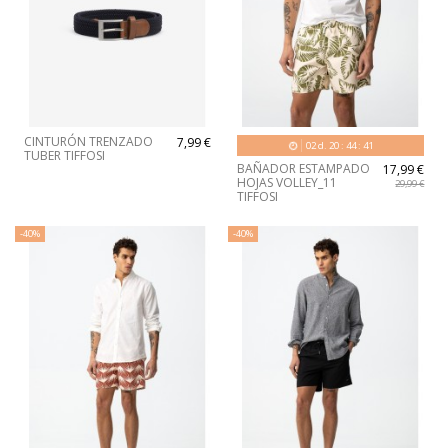
CINTURÓN TRENZADO
7,99 €
02
d.
20
:
44
:
40
TUBER TIFFOSI
BAÑADOR ESTAMPADO
17,99 €
HOJAS VOLLEY_11
29,99 €
TIFFOSI
-40%
-40%