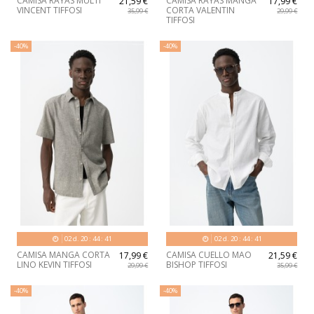
CAMISA RAYAS MULTI
CAMISA RAYAS MANGA
21,59 €
17,99 €
VINCENT TIFFOSI
CORTA VALENTIN
35,99 €
29,99 €
TIFFOSI
-40%
-40%
02
d.
20
:
44
:
40
02
d.
20
:
44
:
40
CAMISA MANGA CORTA
CAMISA CUELLO MAO
17,99 €
21,59 €
LINO KEVIN TIFFOSI
BISHOP TIFFOSI
29,99 €
35,99 €
-40%
-40%