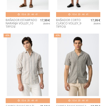
02
d.
20
:
44
:
40
02
d.
20
:
44
:
40
BAÑADOR ESTAMPADO
BAÑADOR CORTO
17,99 €
17,99 €
NARANJA VOLLEY_10
CLÁSICO VOLLEY_9
29,99 €
29,99 €
TIFFOSI
TIFFOSI
-40%
-40%
02
d.
20
:
44
:
40
02
d.
20
:
44
:
40