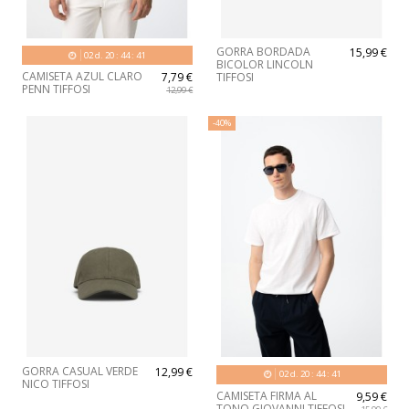
GORRA BORDADA
15,99 €
02
d.
20
:
44
:
40
BICOLOR LINCOLN
CAMISETA AZUL CLARO
7,79 €
TIFFOSI
PENN TIFFOSI
12,99 €
-40%
GORRA CASUAL VERDE
12,99 €
02
d.
20
:
44
:
40
NICO TIFFOSI
CAMISETA FIRMA AL
9,59 €
TONO GIOVANNI TIFFOSI