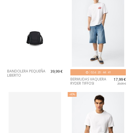
BANDOLERA PEQUEÑA
39,99 €
02
d.
20
:
44
:
40
LIBERTO
BERMUDAS VAQUERA
17,99 €
RYDER TIFFOSI
29,99 €
-40%